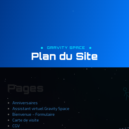
principal
GRAVITY SPACE
Plan du Site
Pages
Anniversaires
Assistant virtuel Gravity Space
Bienvenue – Formulaire
Carte de visite
CGV